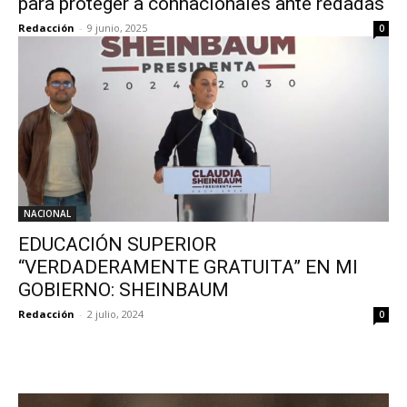
para proteger a connacionales ante redadas
Redacción
-
9 junio, 2025
0
NACIONAL
EDUCACIÓN SUPERIOR
“VERDADERAMENTE GRATUITA” EN MI
GOBIERNO: SHEINBAUM
Redacción
-
2 julio, 2024
0