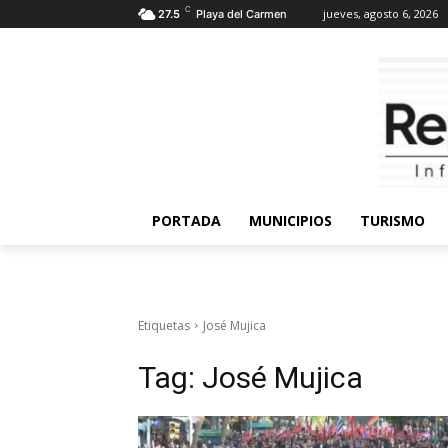
C
jueves, agosto 6, 2026
27.5
Playa del Carmen
PORTADA
MUNICIPIOS
TURISMO
Etiquetas
José Mujica
Tag:
José Mujica