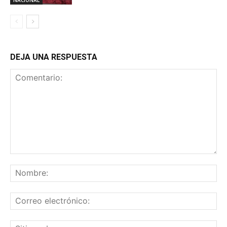
DEJA UNA RESPUESTA
Comentario:
No
Co
ele
Sit