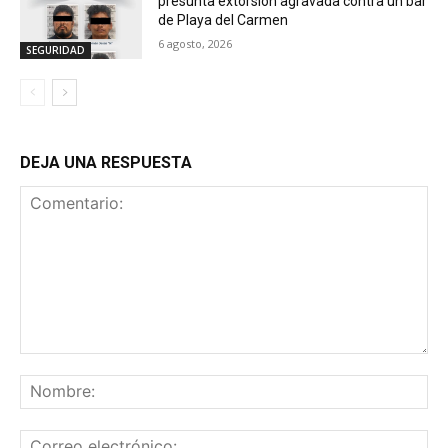
presunta extorsión agravada contra un bar
de Playa del Carmen
6 agosto, 2026
SEGURIDAD
DEJA UNA RESPUESTA
Comentario:
No
Co