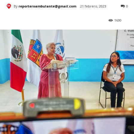
By
reporteroambulante@gmail.com
21 febrero, 2023
0
1630