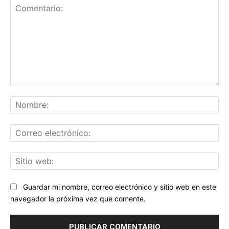
Comentario:
No
Co
ele
Sit
we
Guardar mi nombre, correo electrónico y sitio web en este
navegador la próxima vez que comente.