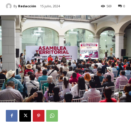
By
Redacción
15 julio, 2024
569
0