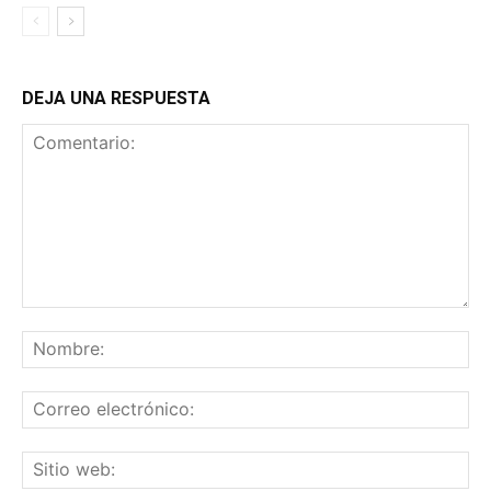
DEJA UNA RESPUESTA
Comentario:
No
Co
ele
Sit
we