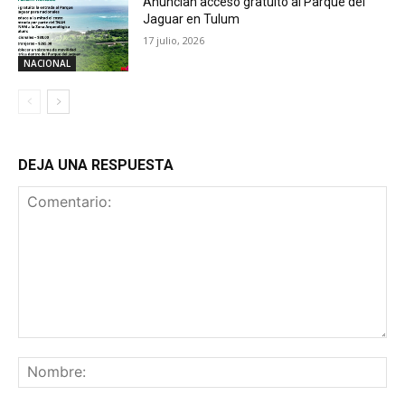
Anuncian acceso gratuito al Parque del
Jaguar en Tulum
17 julio, 2026
NACIONAL
DEJA UNA RESPUESTA
Comentario:
No