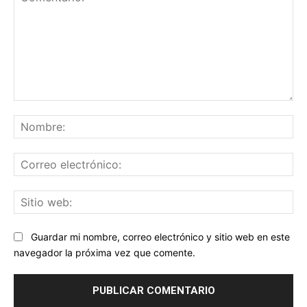
Comentario:
No
Co
ele
Sit
we
Guardar mi nombre, correo electrónico y sitio web en este
navegador la próxima vez que comente.