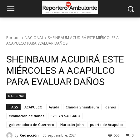
Portada
NACIONAL
SHEINBAUM ACUDIRÁ ESTE MIÉRCOLES A
ACAPULCO PARA EVALUAR DAÑOS
SHEINBAUM ACUDIRÁ ESTE
MIÉRCOLES A ACAPULCO
PARA EVALUAR DAÑOS
NACIONAL
TAGS
ACAPULCO
Ayuda
Claudia Sheinbaum
daños
evaluación de daños
EVELYN SALGADO
gobernadora de Guerrero
Huracán John
puerto de Acapulco
By
Redacción
30 septiembre, 2024
556
0