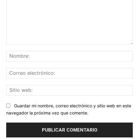
Comentario:
No
Co
ele
Sit
we
Guardar mi nombre, correo electrónico y sitio web en este
navegador la próxima vez que comente.