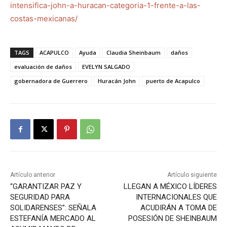
intensifica-john-a-huracan-categoria-1-frente-a-las-
costas-mexicanas/
TAGS
ACAPULCO
Ayuda
Claudia Sheinbaum
daños
evaluación de daños
EVELYN SALGADO
gobernadora de Guerrero
Huracán John
puerto de Acapulco
Artículo anterior
Artículo siguiente
“GARANTIZAR PAZ Y
LLEGAN A MÉXICO LÍDERES
SEGURIDAD PARA
INTERNACIONALES QUE
SOLIDARENSES”: SEÑALA
ACUDIRÁN A TOMA DE
ESTEFANÍA MERCADO AL
POSESIÓN DE SHEINBAUM