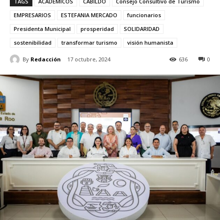
TAGS
ACADEMICOS
CABILDO
Consejo Consultivo de Turismo
EMPRESARIOS
ESTEFANIA MERCADO
funcionarios
Presidenta Municipal
prosperidad
SOLIDARIDAD
sostenibilidad
transformar turismo
visión humanista
By
Redacción
17 octubre, 2024
636
0