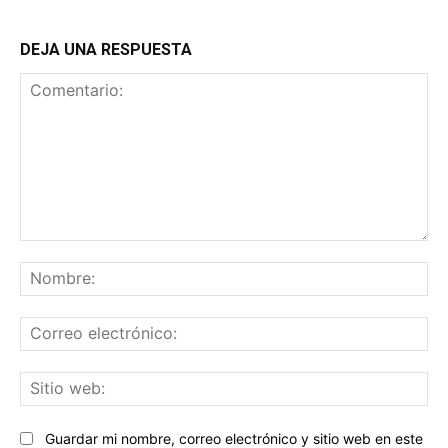
DEJA UNA RESPUESTA
Comentario:
No
Co
ele
Sit
we
Guardar mi nombre, correo electrónico y sitio web en este