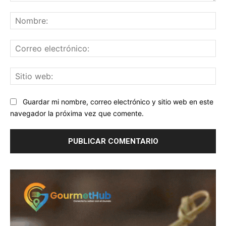
Comentario:
No
Co
ele
Sit
we
Guardar mi nombre, correo electrónico y sitio web en este
navegador la próxima vez que comente.