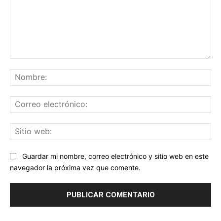
Comentario:
No
Co
ele
Sit
we
Guardar mi nombre, correo electrónico y sitio web en este
navegador la próxima vez que comente.