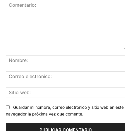
Comentario:
No
Co
ele
Sit
we
Guardar mi nombre, correo electrónico y sitio web en este
navegador la próxima vez que comente.