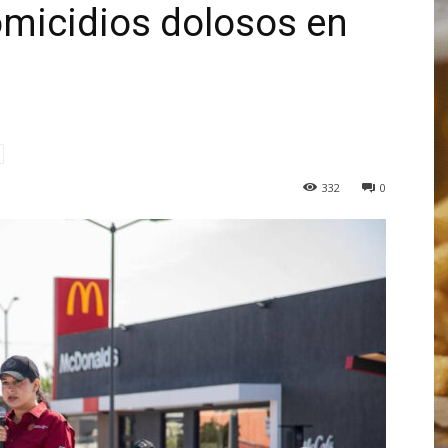
micidios dolosos en
332
0