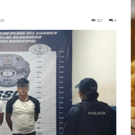
025
227
0