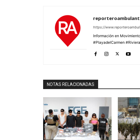
reporteroambulan
https://www.reporteroambu
Información en Movimiento
#PlayadelCarmen #Rivier
NOTAS RELACIONADAS