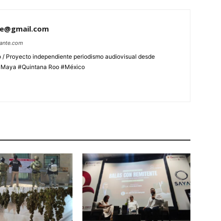
te@gmail.com
lante.com
 / Proyecto independiente periodismo audiovisual desde
aMaya #Quintana Roo #México