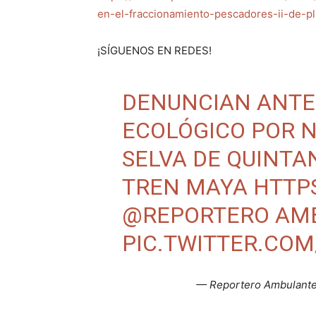
en-el-fraccionamiento-pescadores-ii-de-p
¡SÍGUENOS EN REDES!
DENUNCIAN ANTE
ECOLÓGICO POR 
SELVA DE QUINTA
TREN MAYA
HTTPS
@REPORTERO
AM
PIC.TWITTER.CO
— Reportero Ambulant