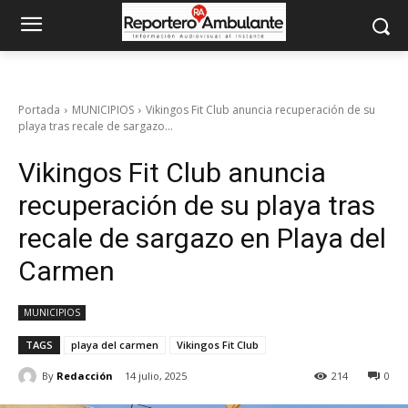
Portada
MUNICIPIOS
Vikingos Fit Club anuncia recuperación de su
playa tras recale de sargazo...
Vikingos Fit Club anuncia
recuperación de su playa tras
recale de sargazo en Playa del
Carmen
MUNICIPIOS
TAGS
playa del carmen
Vikingos Fit Club
By
Redacción
14 julio, 2025
214
0