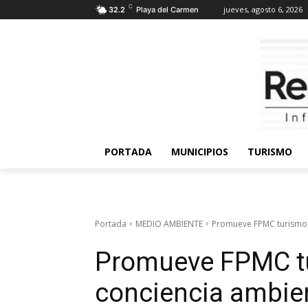
C
jueves, agosto 6, 2026
32.2
Playa del Carmen
PORTADA
MUNICIPIOS
TURISMO
Portada
MEDIO AMBIENTE
Promueve FPMC turismo s
Promueve FPMC tu
conciencia ambie