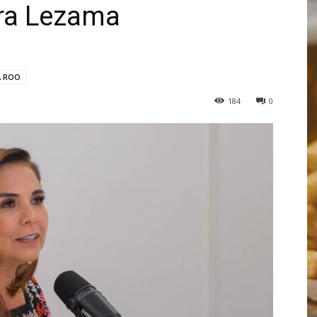
ra Lezama
A ROO
184
0