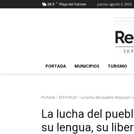
C
jueves, agosto 6, 2026
28.3
Playa del Carmen
PORTADA
MUNICIPIOS
TURISMO
Portada
ESTATALES
La lucha del pueblo Maya por su 
La lucha del puebl
su lengua, su libe