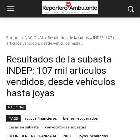
Portada
NACIONAL
Resultados de la subasta INDEP: 107 mil
artículos vendidos, desde vehículos hasta...
Resultados de la subasta
INDEP: 107 mil artículos
vendidos, desde vehículos
hasta joyas
NACIONAL
TAGS
activos financieros
bienes recuperados
casas en subasta
convocatorias subastas
DELINCUENCIA ORGANIZADA
INDEP
joyas incautadas