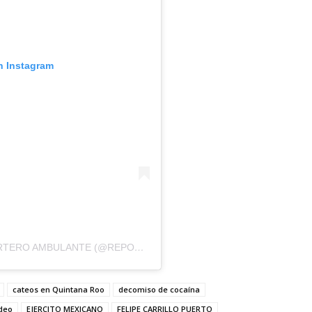
n Instagram
UNA PUBLICACIÓN COMPARTIDA DE REPORTERO AMBULANTE (@REPORTEROAMBULANTE)
cateos en Quintana Roo
decomiso de cocaína
deo
EJERCITO MEXICANO
FELIPE CARRILLO PUERTO