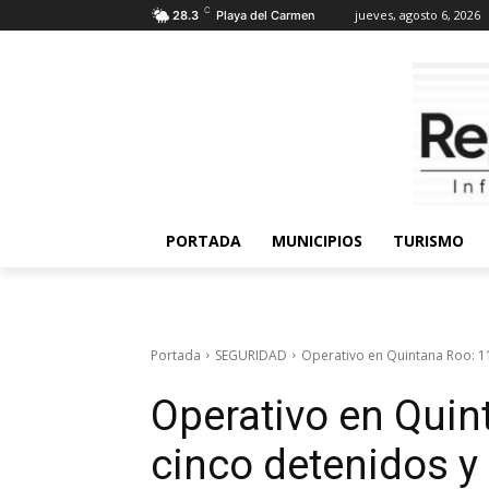
C
jueves, agosto 6, 2026
28.3
Playa del Carmen
PORTADA
MUNICIPIOS
TURISMO
Portada
SEGURIDAD
Operativo en Quintana Roo: 1
Operativo en Quin
cinco detenidos 