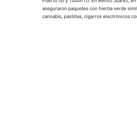
Puerto (5) y Tulum (1). En Benito Juárez, en
aseguraron paquetes con hierba verde simil
cannabis, pastillas, cigarros electrónicos c