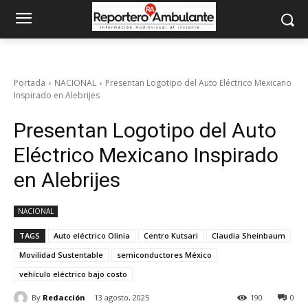
Portada
NACIONAL
Presentan Logotipo del Auto Eléctrico Mexicano
Inspirado en Alebrijes
Presentan Logotipo del Auto
Eléctrico Mexicano Inspirado
en Alebrijes
NACIONAL
TAGS
Auto eléctrico Olinia
Centro Kutsari
Claudia Sheinbaum
Movilidad Sustentable
semiconductores México
vehículo eléctrico bajo costo
By
Redacción
13 agosto, 2025
190
0