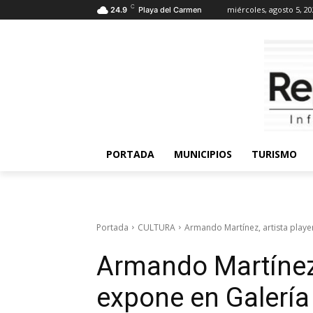
C
miércoles, agosto 5, 2
24.9
Playa del Carmen
PORTADA
MUNICIPIOS
TURISMO
Portada
CULTURA
Armando Martínez, artista playen
Armando Martínez,
expone en Galería 