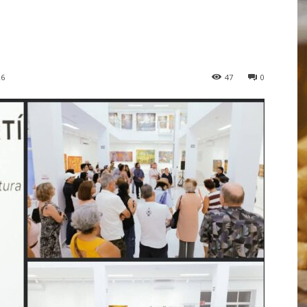
26
47
0