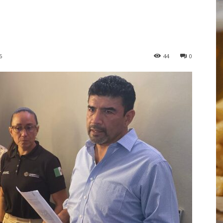
6
44
0