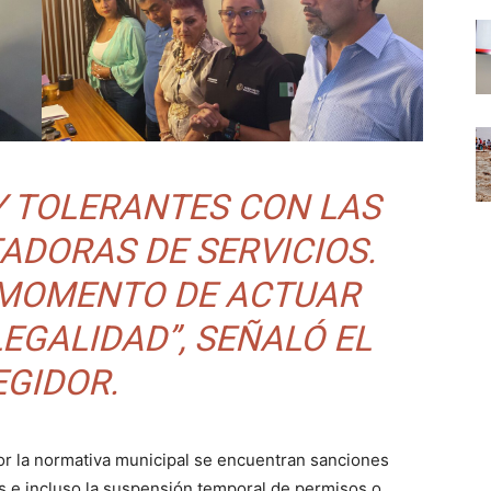
Y TOLERANTES CON LAS
ADORAS DE SERVICIOS.
 MOMENTO DE ACTUAR
EGALIDAD”, SEÑALÓ EL
EGIDOR.
or la normativa municipal se encuentran sanciones
s e incluso la suspensión temporal de permisos o