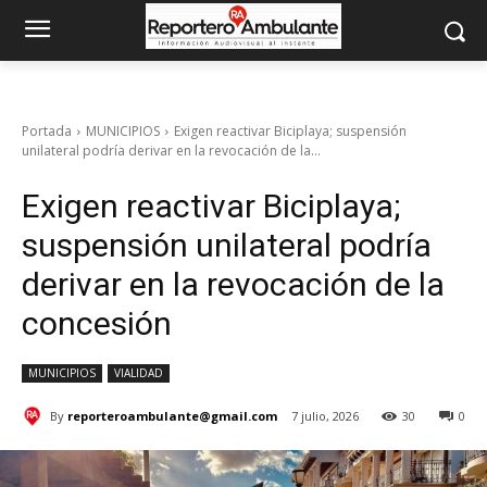
Portada
MUNICIPIOS
Exigen reactivar Biciplaya; suspensión
unilateral podría derivar en la revocación de la...
Exigen reactivar Biciplaya;
suspensión unilateral podría
derivar en la revocación de la
concesión
MUNICIPIOS
VIALIDAD
By
reporteroambulante@gmail.com
7 julio, 2026
30
0