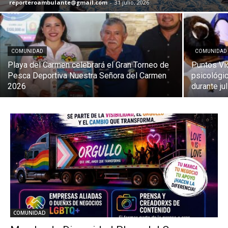
reporteroambulante@gmail.com
-
31 julio, 2026
COMUNIDAD
COMUNIDAD
Playa del Carmen celebrará el Gran Torneo de
Puntos Vio
Pesca Deportiva Nuestra Señora del Carmen
psicológic
2026
durante jul
COMUNIDAD