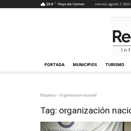
C
viernes, agosto 7, 2026
29.9
Playa del Carmen
PORTADA
MUNICIPIOS
TURISMO
Etiquetas
Organización nacional
Tag:
organización naci