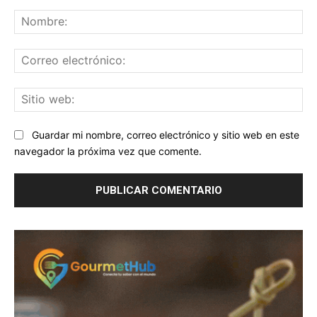
Comentario:
No
Co
ele
Sit
we
Guardar mi nombre, correo electrónico y sitio web en este
navegador la próxima vez que comente.