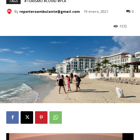
TAGS
#TURISMO #COVID #PCR
By
reporteroambulante@gmail.com
19 enero, 2021
0
1572