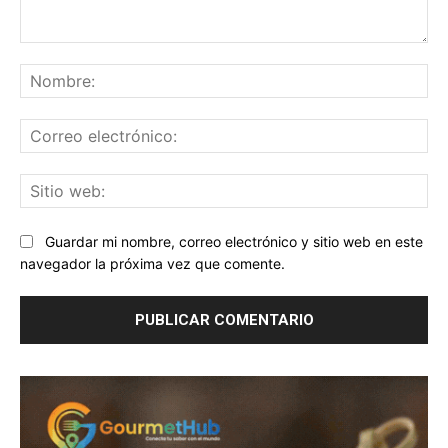
Comentario:
No
Co
ele
Sit
we
Guardar mi nombre, correo electrónico y sitio web en este
navegador la próxima vez que comente.