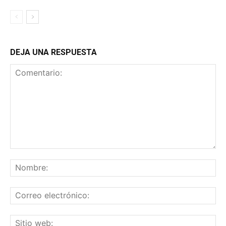
DEJA UNA RESPUESTA
Comentario:
No
Co
ele
Sit