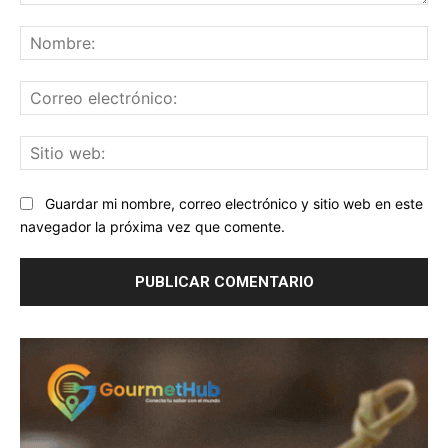
Comentario:
No
Co
ele
Sit
we
Guardar mi nombre, correo electrónico y sitio web en este
navegador la próxima vez que comente.