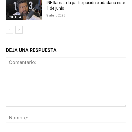
INE llama a la participación ciudadana este
1 de junio
8 abril, 2025
POLÍTICA
DEJA UNA RESPUESTA
Comentario:
No
Co