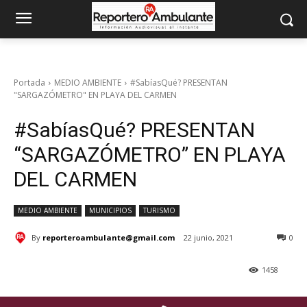
Portada
MEDIO AMBIENTE
#SabíasQué? PRESENTAN
"SARGAZÓMETRO" EN PLAYA DEL CARMEN
#SabíasQué? PRESENTAN
“SARGAZÓMETRO” EN PLAYA
DEL CARMEN
MEDIO AMBIENTE
MUNICIPIOS
TURISMO
By
reporteroambulante@gmail.com
22 junio, 2021
0
1458