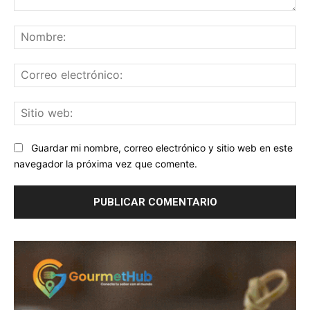
Comentario:
No
Co
ele
Sit
we
Guardar mi nombre, correo electrónico y sitio web en este
navegador la próxima vez que comente.