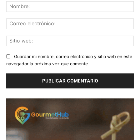
No
Co
ele
Sit
we
Guardar mi nombre, correo electrónico y sitio web en este
navegador la próxima vez que comente.