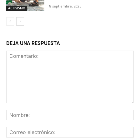
8 septiembre, 2025
ACTIVISMO
DEJA UNA RESPUESTA
Comentario:
No
Co
ele