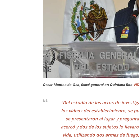
Oscar Montes de Oca, fiscal general en Quintana Roo
VI
“Del estudio de los actos de investig
los videos del establecimiento, se 
se presentaron al lugar y pregunt
acercó y dos de los sujetos lo llevar
vida, utilizando dos armas de fuego