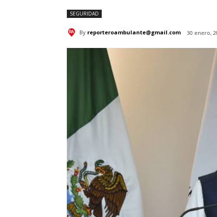
SEGURIDAD
By
reporteroambulante@gmail.com
30 enero, 2