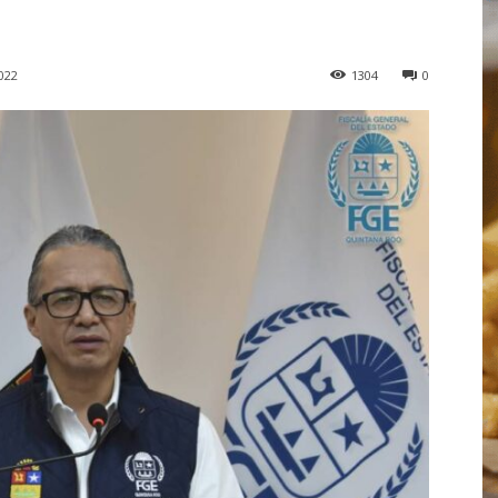
022
1304
0