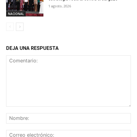
1 agosto, 2026
NACIONAL
DEJA UNA RESPUESTA
Comentario:
No
Co