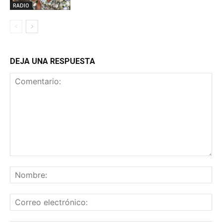
RADIO
DEJA UNA RESPUESTA
Comentario:
No
Co
ele