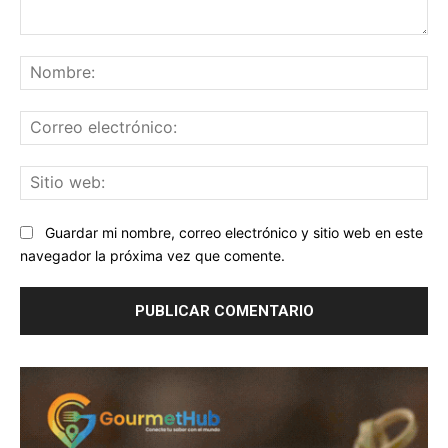
Comentario:
No
Co
ele
Sit
we
Guardar mi nombre, correo electrónico y sitio web en este
navegador la próxima vez que comente.