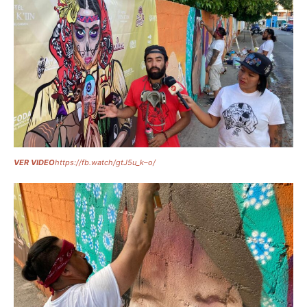
VER VIDEO
https://fb.watch/gtJ5u_k–o/