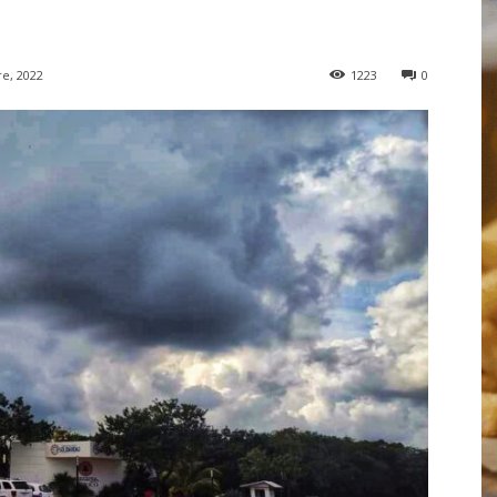
e, 2022
1223
0