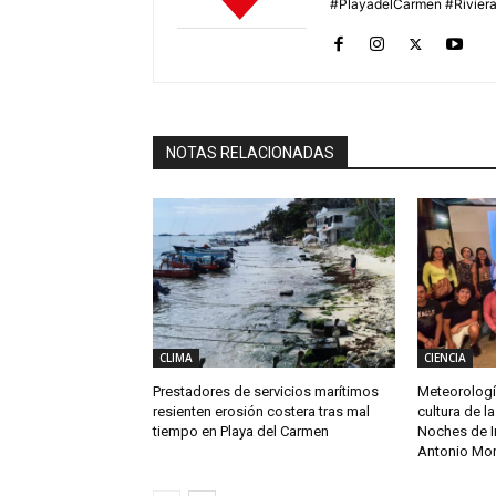
#PlayadelCarmen #Rivier
NOTAS RELACIONADAS
CLIMA
CIENCIA
Prestadores de servicios marítimos
Meteorologí
resienten erosión costera tras mal
cultura de l
tiempo en Playa del Carmen
Noches de I
Antonio Mor