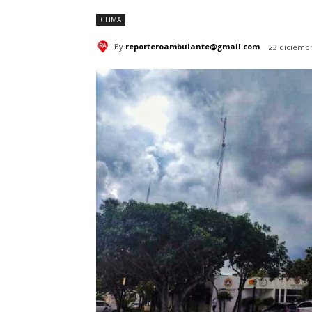
CLIMA
By
reporteroambulante@gmail.com
23 diciembr