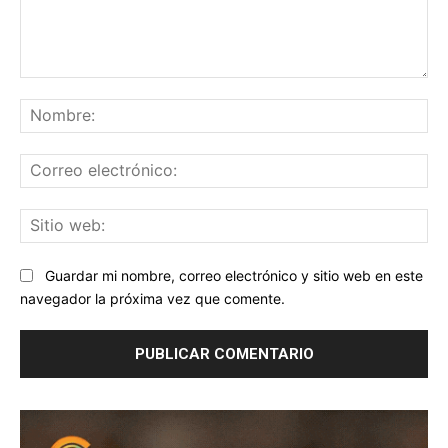
Comentario:
No
Co
ele
Sit
we
Guardar mi nombre, correo electrónico y sitio web en este
navegador la próxima vez que comente.