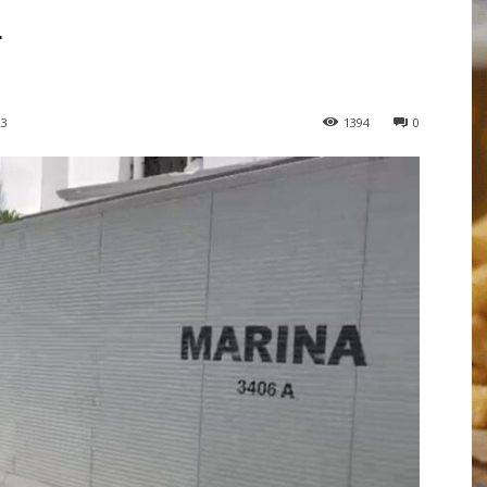
L
23
1394
0