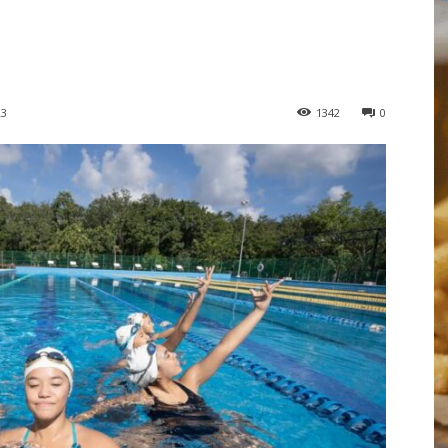
23
1342
0