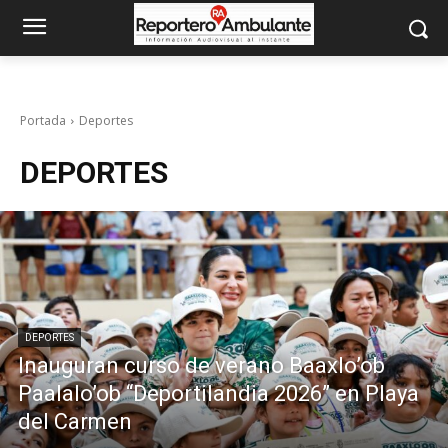
Portada
Deportes
DEPORTES
DEPORTES
Inauguran curso de verano Baaxlo’ob
Paalalo’ob “Deportilandia 2026” en Playa
del Carmen