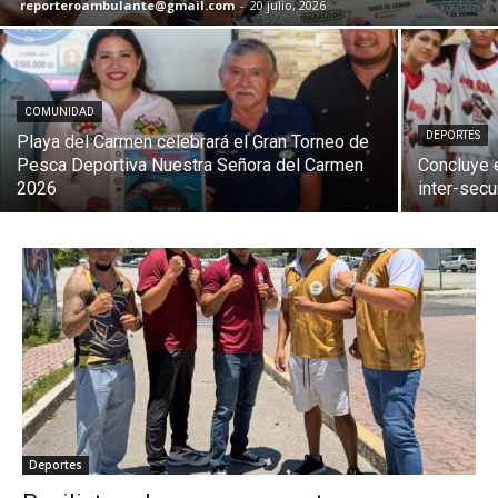
reporteroambulante@gmail.com
-
20 julio, 2026
COMUNIDAD
DEPORTES
Playa del Carmen celebrará el Gran Torneo de
Pesca Deportiva Nuestra Señora del Carmen
Concluye e
2026
inter-sec
Deportes