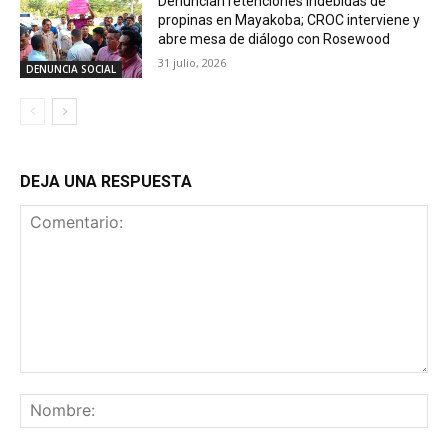
Denuncian retenciones indebidas de
propinas en Mayakoba; CROC interviene y
abre mesa de diálogo con Rosewood
31 julio, 2026
DENUNCIA SOCIAL
DEJA UNA RESPUESTA
Comentario:
No