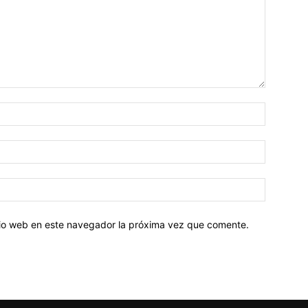
Nombre:
Correo
electróni
Sitio
web:
itio web en este navegador la próxima vez que comente.