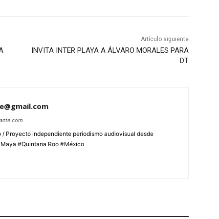
Artículo siguiente
A
INVITA INTER PLAYA A ÁLVARO MORALES PARA
DT
te@gmail.com
lante.com
 / Proyecto independiente periodismo audiovisual desde
aMaya #Quintana Roo #México