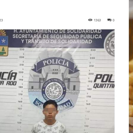
23
1363
0